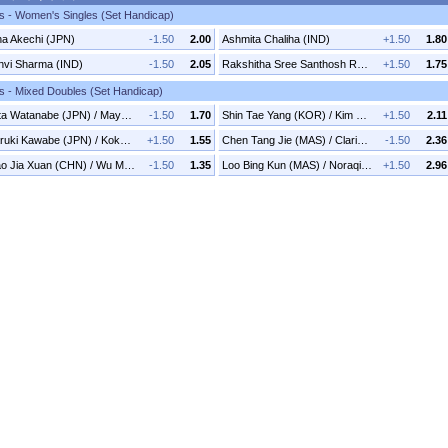
s - Women's Singles (Set Handicap)
na Akechi (JPN)
-1.50
2.00
Ashmita Chaliha (IND)
+1.50
1.80
nvi Sharma (IND)
-1.50
2.05
Rakshitha Sree Santhosh Ramraj (IND)
+1.50
1.75
s - Mixed Doubles (Set Handicap)
Yuta Watanabe (JPN) / Maya Taguchi (JPN)
-1.50
1.70
Shin Tae Yang (KOR) / Kim Yu Jung (KOR)
+1.50
2.11
Haruki Kawabe (JPN) / Kokona Ishikawa (JPN)
+1.50
1.55
Chen Tang Jie (MAS) / Clarissa San (MAS)
-1.50
2.36
Gao Jia Xuan (CHN) / Wu Meng Ying (CHN)
-1.50
1.35
Loo Bing Kun (MAS) / Noraqilah Maisarah (MAS)
+1.50
2.96