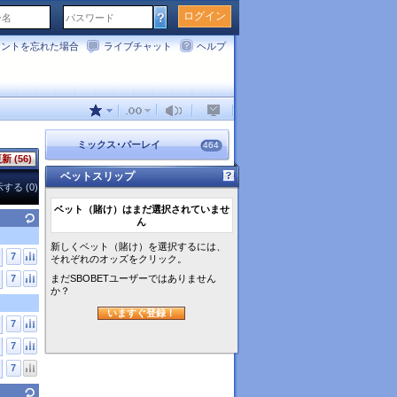
ログイン
ウントを忘れた場合
ライブチャット
ヘルプ
ミックス･パーレイ
464
新 (56)
ベットスリップ
る (0)
ベット（賭け）はまだ選択されていませ
ん
新しくベット（賭け）を選択するには、
7
それぞれのオッズをクリック。
7
まだSBOBETユーザーではありません
か？
いますぐ登録！
7
7
7