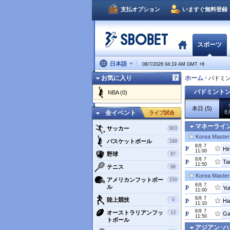
支払オプション
いますぐ無料登録
スポーツ
日本語
08/7/2026 04:19 AM GMT
+
8
お気に入り
ホーム
›
バドミ
バドミント
NBA (0)
本日 (5)
8月
全イベント
ライブ試合
マネーライ
サッカー
803
Korea Master
バスケットボール
199
8月 7
Hi
11:00
野球
87
8月 7
Ta
11:50
テニス
98
Korea Master
アメリカンフットボー
150
8月 7
ル
11:00
8月 7
陸上競技
0
11:10
8月 7
オーストラリアンフッ
13
11:50
トボール
アジアン･