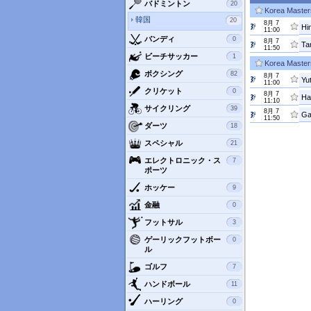
バドミントン
20
Korea Master
韓国
20
8月 7
Hi
11:00
バンディ
0
8月 7
Ta
11:50
ビーチサッカー
1
Korea Master
ボクシング
82
8月 7
11:00
クリケット
0
8月 7
11:10
サイクリング
39
8月 7
11:50
ダーツ
18
スペシャル
21
エレクトロニック・ス
7
ポーツ
ホッケー
9
金融
0
フットサル
3
ゲーリックフットボー
0
ル
ゴルフ
7
ハンドボール
11
ハーリング
0