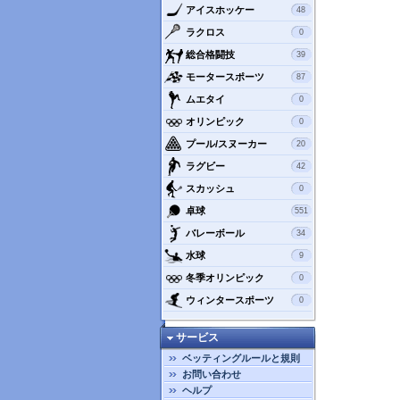
アイスホッケー
48
ラクロス
0
総合格闘技
39
モータースポーツ
87
ムエタイ
0
オリンピック
0
プール/スヌーカー
20
ラグビー
42
スカッシュ
0
卓球
551
バレーボール
34
水球
9
冬季オリンピック
0
ウィンタースポーツ
0
サービス
ベッティングルールと規則
お問い合わせ
ヘルプ