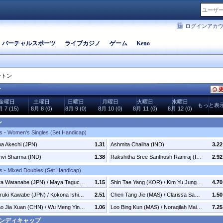
ログインアカ
バーチャルスポーツ
ライブカジノ
ゲーム
Keno
ントン
ン
更
金曜日
土曜日
日曜日
月曜日
火曜日
水曜日
もっと表示す
 7 (15)
8月 8 (0)
8月 9 (0)
8月 10 (0)
8月 11 (0)
8月 12 (0)
ン
s - Women's Singles (Set Handicap)
na Akechi (JPN)
1.31
Ashmita Chaliha (IND)
3.22
nvi Sharma (IND)
1.38
Rakshitha Sree Santhosh Ramraj (IND)
2.92
s - Mixed Doubles (Set Handicap)
Yuta Watanabe (JPN) / Maya Taguchi (JPN)
1.15
Shin Tae Yang (KOR) / Kim Yu Jung (KOR)
4.70
Haruki Kawabe (JPN) / Kokona Ishikawa (JPN)
2.51
Chen Tang Jie (MAS) / Clarissa San (MAS)
1.50
Gao Jia Xuan (CHN) / Wu Meng Ying (CHN)
1.06
Loo Bing Kun (MAS) / Noraqilah Maisarah (MAS)
7.25
ハンディキャップ