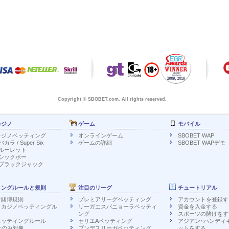
Copyright © SBOBET.com. All rights reserved.
カジノ
ゲーム
モバイル
カジノベッティング
オンラインゲーム
SBOBET WAP
ラ / Super Six
ゲームの詳細
SBOBET WAPデモ
ルーレット
シックボー
ブラックジャック
ィングルールと規則
注目のリーグ
チュートリアル
ツ賭博規則
プレミアリーグベッティング
アカウントを登録す
・カジノベッティングル
リーガエスパニョーラベッティ
資金を入金する
ング
スポーツの賭けをす
ベッティングルール
セリエAベッティング
アジアン･ハンディ
上のみ対象
ブンデスリーガベッティング
ットをする