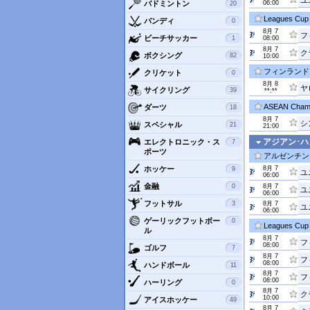
ユ
バドミントン
06:00
20
Leagues Cup 
バンディ
0
8月 7
フ
ビーチサッカー
1
08:00
8月 7
ク
ボクシング
82
10:00
フィンランド
クリケット
0
8月 8
ヤ
サイクリング
39
**:**
ASEAN Champ
ダーツ
18
8月 7
シ
スペシャル
21
21:00
アジアン･
エレクトロニック・ス
7
ポーツ
アルゼンチン
ホッケー
8月 7
9
ユ
06:00
金融
0
8月 7
ユ
06:00
フットサル
3
8月 7
ユ
06:00
ゲーリックフットボー
0
Leagues Cup 
ル
8月 7
フ
08:00
ゴルフ
7
8月 7
フ
08:00
ハンドボール
11
8月 7
フ
08:00
ハーリング
0
8月 7
ク
10:00
アイスホッケー
49
8月 7