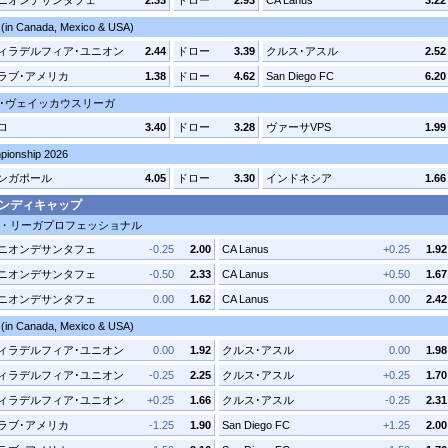
ニオンデサンタフェ
2.33
ドロー
2.93
CA Lanus
3.22
(in Canada, Mexico & USA)
ィラデルフィア･ユニオン
2.44
ドロー
3.39
クルス･アスル
2.52
ラブ･アメリカ
1.38
ドロー
4.62
San Diego FC
6.20
･ヴェイッカウスリーガ
ロ
3.40
ドロー
3.28
ヴァーサVPS
1.99
ionship 2026
ンガポール
4.05
ドロー
3.30
インドネシア
1.66
ハンディキャップ
・リーガプロフェッショナル
ニオンデサンタフェ
-0.25
2.00
CA Lanus
+0.25
1.92
ニオンデサンタフェ
-0.50
2.33
CA Lanus
+0.50
1.67
ニオンデサンタフェ
0.00
1.62
CA Lanus
0.00
2.42
(in Canada, Mexico & USA)
ィラデルフィア･ユニオン
0.00
1.92
クルス･アスル
0.00
1.98
ィラデルフィア･ユニオン
-0.25
2.25
クルス･アスル
+0.25
1.70
ィラデルフィア･ユニオン
+0.25
1.66
クルス･アスル
-0.25
2.31
ラブ･アメリカ
-1.25
1.90
San Diego FC
+1.25
2.00