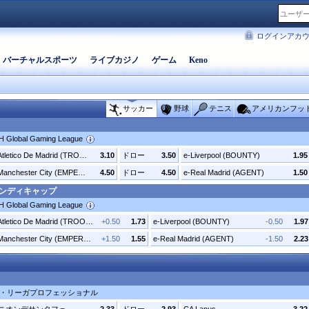
ログインアカ
バーチャルスポーツ
ライブカジノ
ゲーム
Keno
サッカー
野球
テニス
アメリカンフッ
2H Global Gaming League
e-Atletico De Madrid (TROOPER)
3.10
ドロー
3.50
e-Liverpool (BOUNTY)
1.95
e-Manchester City (EMPEROR)
4.50
ドロー
4.50
e-Real Madrid (AGENT)
1.50
ハンディキャップ
2H Global Gaming League
e-Atletico De Madrid (TROOPER)
+0.50
1.73
e-Liverpool (BOUNTY)
-0.50
1.97
e-Manchester City (EMPEROR)
+1.50
1.55
e-Real Madrid (AGENT)
-1.50
2.23
・リーガプロフェッショナル