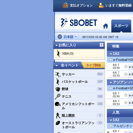
支払オプション
いますぐ無料登録
スポーツ
日本語
08/7/2026 03:46 AM GMT
+
8
お気に入り
特集
NBA (0)
1X2
e-Football H
全イベント
ライブ試合
8月 7
03:50
8月 7
サッカー
812
03:53
バスケットボール
197
アジアン･
e-Football H
野球
88
8月 7
テニス
102
03:50
8月 7
アメリカンフットボー
152
03:53
ル
人気
陸上競技
0
1X2
オーストラリアンフッ
13
アルゼンチン
トボール
8月 7