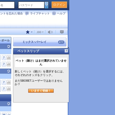
ログイン
ウントを忘れた場合
ライブチャット
ヘルプ
トボール
ミックス･パーレイ
477
ベットスリップ
7
ベット（賭け）はまだ選択されていませ
7
ん
新しくベット（賭け）を選択するには、
それぞれのオッズをクリック。
まだSBOBETユーザーではありません
7
か？
7
いますぐ登録！
26