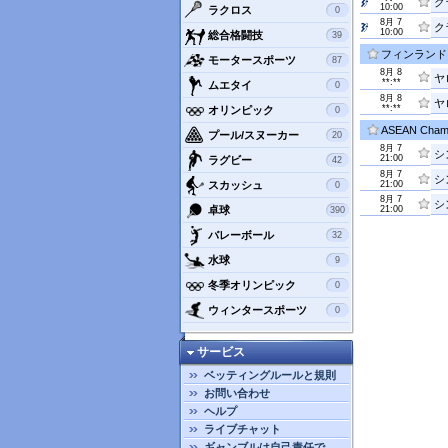
ク
10:00
ラクロス
0
8月 7
ク
10:00
総合格闘技
39
フィンランド
モータースポーツ
87
8月 8
ヤ
**:**
ムエタイ
0
8月 8
ヤ
**:**
オリンピック
0
ASEAN Champ
プール/スヌーカー
20
8月 7
シ
21:00
ラグビー
42
8月 7
シ
スカッシュ
21:00
0
8月 7
シ
卓球
21:00
390
バレーボール
32
水球
9
冬季オリンピック
0
ウィンタースポーツ
0
サービス
ベッティングルールと規則
お問い合わせ
ヘルプ
ライブチャット
ギャンブルは自己責任で