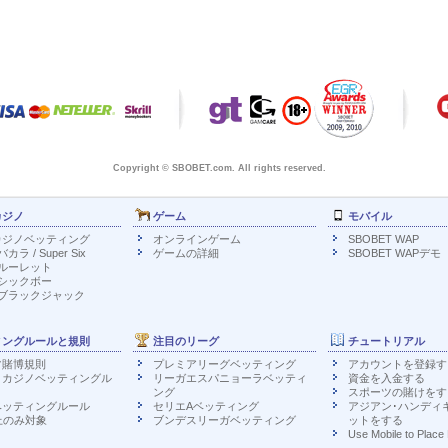
Copyright © SBOBET.com. All rights reserved.
カジノ
ゲーム
モバイル
カジノベッティング
オンラインゲーム
SBOBET WAP
ラ / Super Six
ゲームの詳細
SBOBET WAPデモ
ルーレット
シックボー
ブラックジャック
ィングルールと規則
注目のリーグ
チュートリアル
ツ賭博規則
プレミアリーグベッティング
アカウントを登録す
・カジノベッティングル
リーガエスパニョーラベッティ
資金を入金する
ング
スポーツの賭けをす
ベッティングルール
セリエAベッティング
アジアン･ハンディ
上のみ対象
ブンデスリーガベッティング
ットをする
Use Mobile to Place